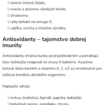
zelené listové šaláty,
ovocie a zeleninu všetkých farieb,
strukoviny,
ryby bohaté na omega-3,
vajíčka, orechy a mliečne výrobky.
Antioxidanty – tajomstvo dobrej
imunity
Antioxidanty chránia bunky pred poškodením a pomáhajú
telu rýchlejšie reagovať na vírusy či baktérie. Kyselina
listová, beta-karotén a vitamíny A, C a E sú nevyhnutné pre
celkovú kondíciu detského organizmu.
Najlepšie zdroje:
mrkva, brokolica, špenát, paprika, baklažán,
bobuľové ovocie, paradajky, citrusy,