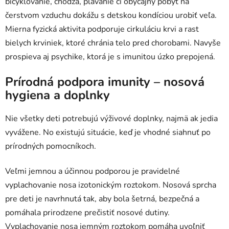
bicyklovanie, chôdza, plávanie či obyčajný pobyt na
čerstvom vzduchu dokážu s detskou kondíciou urobiť veľa.
Mierna fyzická aktivita podporuje cirkuláciu krvi a rast
bielych krviniek, ktoré chránia telo pred chorobami. Navyše
prospieva aj psychike, ktorá je s imunitou úzko prepojená.
Prírodná podpora imunity – nosová
hygiena a doplnky
Nie všetky deti potrebujú výživové doplnky, najmä ak jedia
vyvážene. No existujú situácie, keď je vhodné siahnuť po
prírodných pomocníkoch.
Veľmi jemnou a účinnou podporou je pravidelné
vyplachovanie nosa izotonickým roztokom. Nosová sprcha
pre deti je navrhnutá tak, aby bola šetrná, bezpečná a
pomáhala prirodzene prečistiť nosové dutiny.
Vyplachovanie nosa jemným roztokom pomáha uvoľniť