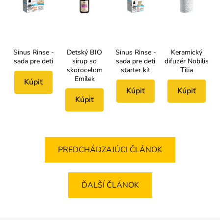
Sinus Rinse -
Detský BIO
Sinus Rinse -
Keramický
sada pre deti
sirup so
sada pre deti
difuzér Nobilis
skorocelom
starter kit
Tilia
Emílek
Kúpiť
Kúpiť
Kúpiť
Kúpiť
PREDCHÁDZAJÚCI ČLÁNOK
ĎALŠÍ ČLÁNOK