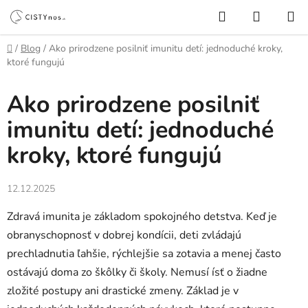
Prejsť
Hľadať
NÁKUP
na
KOŠÍK
obsah
Domov
/
Blog
/
Ako prirodzene posilniť imunitu detí: jednoduché kroky,
ktoré fungujú
Ako prirodzene posilniť
imunitu detí: jednoduché
kroky, ktoré fungujú
12.12.2025
Zdravá imunita je základom spokojného detstva. Keď je
obranyschopnosť v dobrej kondícii, deti zvládajú
prechladnutia ľahšie, rýchlejšie sa zotavia a menej často
ostávajú doma zo škôlky či školy. Nemusí ísť o žiadne
zložité postupy ani drastické zmeny. Základ je v