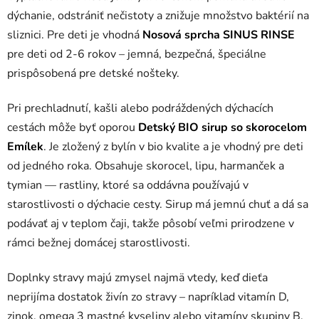
dýchanie, odstrániť nečistoty a znižuje množstvo baktérií na
sliznici. Pre deti je vhodná
Nosová sprcha SINUS RINSE
pre deti od 2-6 rokov – jemná, bezpečná, špeciálne
prispôsobená pre detské nošteky.
Pri prechladnutí, kašli alebo podráždených dýchacích
cestách môže byť oporou
Detský BIO sirup so skorocelom
Emílek
. Je zložený z bylín v bio kvalite a je vhodný pre deti
od jedného roka. Obsahuje skorocel, lipu, harmanček a
tymian — rastliny, ktoré sa oddávna používajú v
starostlivosti o dýchacie cesty. Sirup má jemnú chuť a dá sa
podávať aj v teplom čaji, takže pôsobí veľmi prirodzene v
rámci bežnej domácej starostlivosti.
Doplnky stravy majú zmysel najmä vtedy, keď dieťa
neprijíma dostatok živín zo stravy – napríklad vitamín D,
zinok, omega 3 mastné kyseliny alebo vitamíny skupiny B.