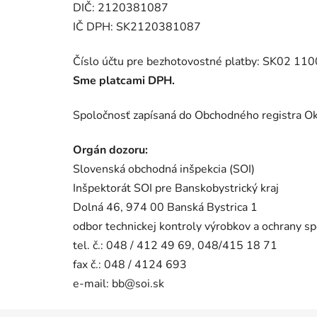
DIČ: 2120381087
IČ DPH: SK2120381087
Číslo účtu pre bezhotovostné platby: SK02 1
Sme platcami DPH.
Spoločnosť zapísaná do Obchodného registra Ok
Orgán dozoru:
Slovenská obchodná inšpekcia (SOI)
Inšpektorát SOI pre Banskobystrický kraj
Dolná 46, 974 00 Banská Bystrica 1
odbor technickej kontroly výrobkov a ochrany sp
tel. č.: 048 / 412 49 69, 048/415 18 71
fax č.: 048 / 4124 693
e-mail: bb@soi.sk