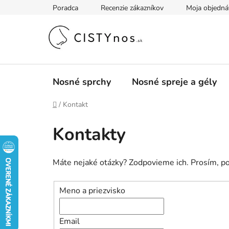
Prejsť
Poradca
Recenzie zákazníkov
Moja objedná
na
obsah
Nosné sprchy
Nosné spreje a gély
Domov
/
Kontakt
Kontakty
Máte nejaké otázky? Zodpovieme ich. Prosím, po
Meno a priezvisko
Email