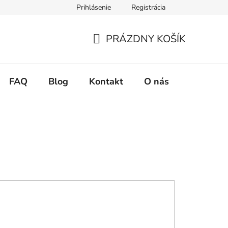
Prihlásenie
Registrácia
ie tovaru
Podmienky ochrany osobných údajov
Zásady použ
PRÁZDNY KOŠÍK
NÁKUPNÝ
KOŠÍK
FAQ
Blog
Kontakt
O nás