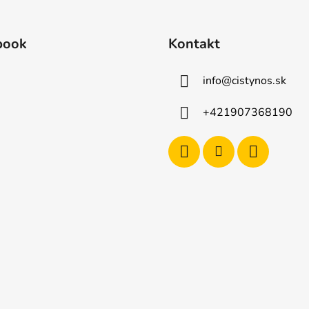
book
Kontakt
info
@
cistynos.sk
+421907368190