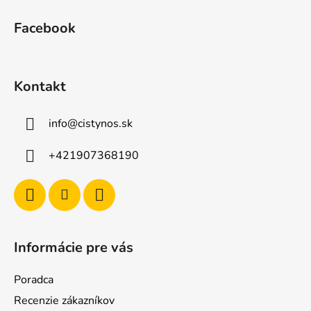
t
Facebook
i
e
Kontakt
info
@
cistynos.sk
+421907368190
Informácie pre vás
Poradca
Recenzie zákazníkov