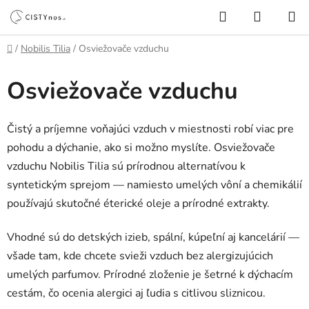
Prejsť
Hľadať
NÁKUP
na
KOŠÍK
obsah
Domov
/
Nobilis Tilia
/
Osviežovače vzduchu
Osviežovače vzduchu
Čistý a príjemne voňajúci vzduch v miestnosti robí viac pre
pohodu a dýchanie, ako si možno myslíte. Osviežovače
vzduchu Nobilis Tilia sú prírodnou alternatívou k
syntetickým sprejom — namiesto umelých vôní a chemikálií
používajú skutočné éterické oleje a prírodné extrakty.
Vhodné sú do detských izieb, spální, kúpeľní aj kancelárií —
všade tam, kde chcete svieži vzduch bez alergizujúcich
umelých parfumov. Prírodné zloženie je šetrné k dýchacím
cestám, čo ocenia alergici aj ľudia s citlivou sliznicou.