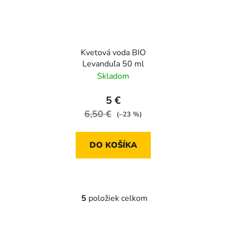
Kvetová voda BIO
Levanduľa 50 ml
Skladom
5 €
6,50 €
(–23 %)
DO KOŠÍKA
5
položiek celkom
O
v
l