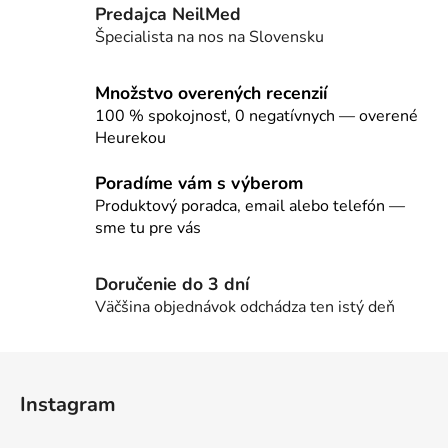
Predajca NeilMed
á
d
Špecialista na nos na Slovensku
a
c
Množstvo overených recenzií
i
100 % spokojnosť, 0 negatívnych — overené
e
Heurekou
p
r
Poradíme vám s výberom
v
Produktový poradca, email alebo telefón —
k
sme tu pre vás
y
v
ý
Doručenie do 3 dní
p
Väčšina objednávok odchádza ten istý deň
i
s
Z
u
á
Instagram
p
ä