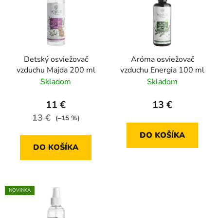
r
i
o
s
d
p
u
r
k
Detský osviežovač
Aróma osviežovač
o
t
vzduchu Majda 200 ml
vzduchu Energia 100 ml
d
o
Skladom
Skladom
u
v
k
11 €
13 €
t
13 €
(–15 %)
o
DO KOŠÍKA
v
DO KOŠÍKA
NOVINKA