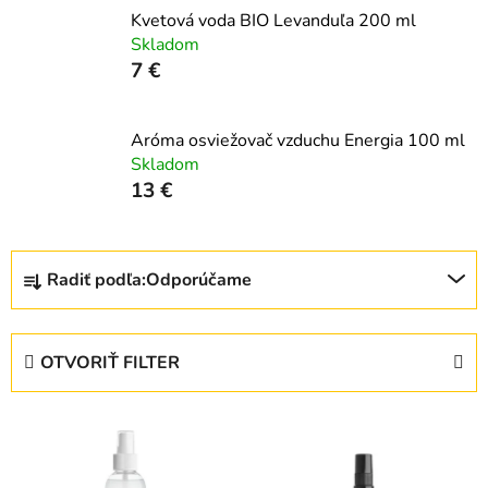
Kvetová voda BIO Levanduľa 200 ml
Skladom
7 €
Aróma osviežovač vzduchu Energia 100 ml
Skladom
13 €
R
Radiť podľa:
Odporúčame
a
d
e
OTVORIŤ FILTER
n
i
V
e
ý
p
p