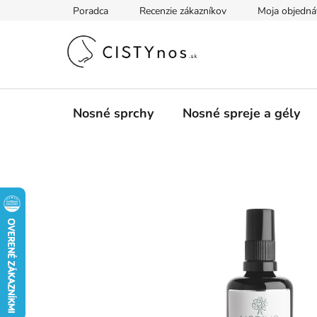
Prejsť
Poradca
Recenzie zákazníkov
Moja objedná
na
obsah
Nosné sprchy
Nosné spreje a gély