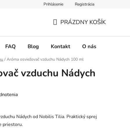
Prihlásenie
Registrácia
ie tovaru
Podmienky ochrany osobných údajov
Zásady použ
PRÁZDNY KOŠÍK
NÁKUPNÝ
KOŠÍK
FAQ
Blog
Kontakt
O nás
hu
/
Aróma osviežovač vzduchu Nádych 100 ml
ovač vzduchu Nádych
dnotenia
zduchu Nádych od Nobilis Tilia. Praktický sprej
 priestoru.