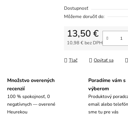
z
Dostupnosť
5
Môžeme doručiť do:
hviezdičiek.
13,50 €
10,98 € bez DPH
Jednotková cena:
Tlač
Opýtať sa
Množstvo overených
Poradíme vám s
recenzií
výberom
100 % spokojnosť, 0
Produktový poradca
negatívnych — overené
email alebo telefó
Heurekou
sme tu pre vás