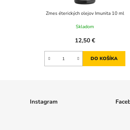
Zmes éterických olejov Imunita 10 ml
Skladom
12,50 €
DO KOŠÍKA
Z
á
Instagram
Face
p
ä
t
i