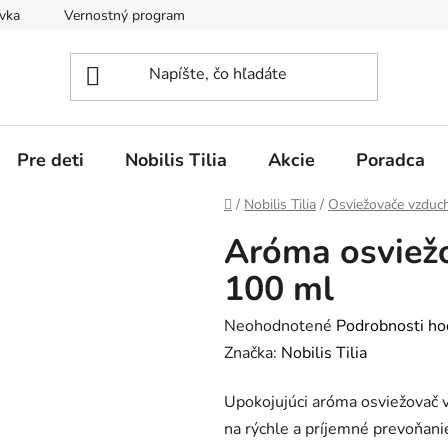
vka
Vernostný program
Obchodné podmienky
Vráten
Pre deti
Nobilis Tilia
Akcie
Poradca
Domov
/
Nobilis Tilia
/
Osviežovače vzduc
Aróma osviež
100 ml
Priemerné
Neohodnotené
Podrobnosti ho
hodnotenie
Značka:
Nobilis Tilia
produktu
Upokojujúci aróma osviežovač v
je
na rýchle a príjemné prevoňanie
0,0