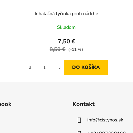
Inhalačná tyčinka proti nádche
Skladom
7,50 €
8,50 €
(–11 %)
DO KOŠÍKA
book
Kontakt
info
@
cistynos.sk