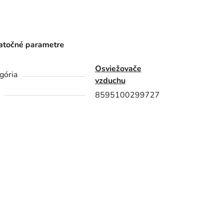
točné parametre
Osviežovače
gória
vzduchu
8595100299727