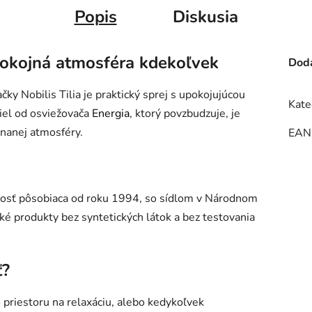
Popis
Diskusia
okojná atmosféra kdekoľvek
Doda
y Nobilis Tilia je praktický sprej s upokojujúcou
Kate
diel od osviežovača
Energia
, ktorý povzbudzuje, je
nanej atmosféry.
EAN
čnosť pôsobiaca od roku 1994, so sídlom v Národnom
é produkty bez syntetických látok a bez testovania
ť?
priestoru na relaxáciu, alebo kedykoľvek