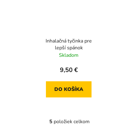
Inhalačná tyčinka pre
lepší spánok
Skladom
9,50 €
DO KOŠÍKA
5
položiek celkom
O
v
l