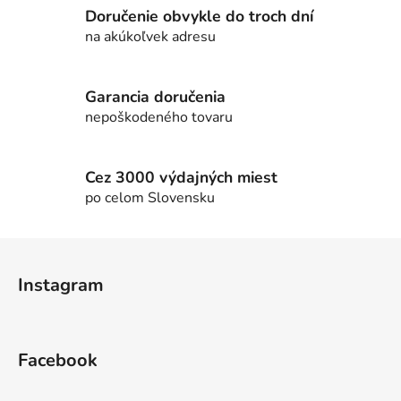
Doručenie obvykle do troch dní
á
d
na akúkoľvek adresu
a
c
i
Garancia doručenia
e
nepoškodeného tovaru
p
r
v
Cez 3000 výdajných miest
k
po celom Slovensku
y
v
Z
ý
á
p
Instagram
p
i
s
ä
u
t
Facebook
i
e