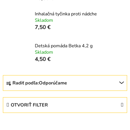
Inhalačná tyčinka proti nádche
Skladom
7,50 €
Detská pomáda Betka 4,2 g
Skladom
4,50 €
R
Radiť podľa:
Odporúčame
a
d
e
OTVORIŤ FILTER
n
i
V
e