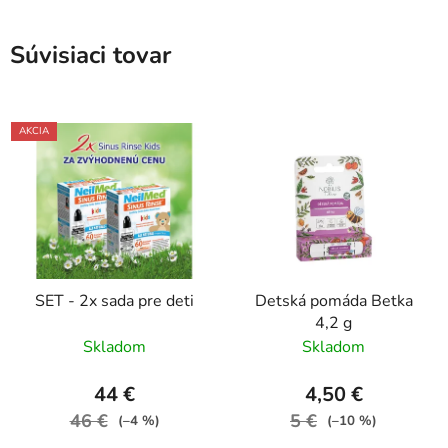
Súvisiaci tovar
AKCIA
SET - 2x sada pre deti
Detská pomáda Betka
4,2 g
Skladom
Skladom
44 €
4,50 €
46 €
5 €
(–4 %)
(–10 %)