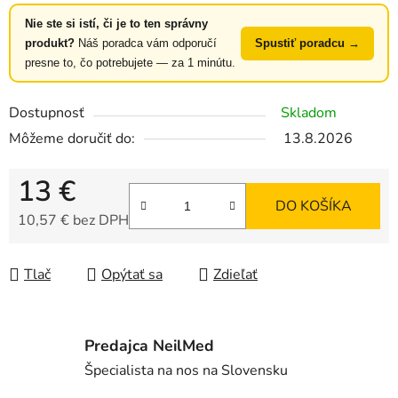
Nie ste si istí, či je to ten správny
produkt?
Náš poradca vám odporučí
Spustiť poradcu →
presne to, čo potrebujete — za 1 minútu.
Dostupnosť
Skladom
Môžeme doručiť do:
13.8.2026
13 €
DO KOŠÍKA
10,57 € bez DPH
Jednotková cena:
Tlač
Opýtať sa
Zdieľať
Predajca NeilMed
Špecialista na nos na Slovensku