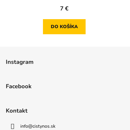
7 €
DO KOŠÍKA
Z
á
Instagram
p
ä
t
Facebook
i
e
Kontakt
info
@
cistynos.sk