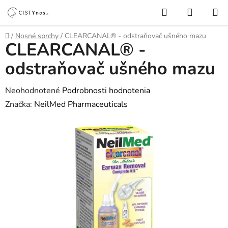
Prejsť
Hľadať
NÁKUP
na
KOŠÍK
obsah
Domov
/
Nosné sprchy
/
CLEARCANAL® - odstraňovač ušného mazu
CLEARCANAL® -
odstraňovač ušného mazu
Priemerné
Neohodnotené
Podrobnosti hodnotenia
hodnotenie
Značka:
NeilMed Pharmaceuticals
produktu
je
0,0
z
5
hviezdičiek.