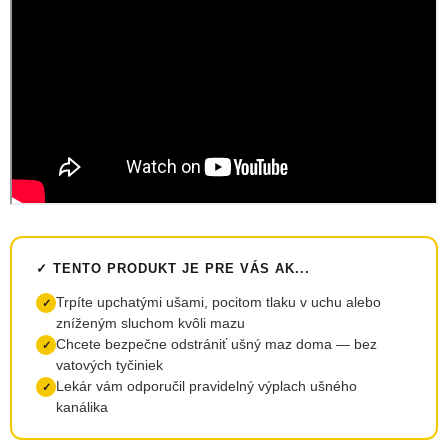
✓ TENTO PRODUKT JE PRE VÁS AK...
Trpíte upchatými ušami, pocitom tlaku v uchu alebo
✓
zníženým sluchom kvôli mazu
Chcete bezpečne odstrániť ušný maz doma — bez
✓
vatových tyčiniek
Lekár vám odporučil pravidelný výplach ušného
✓
kanálika