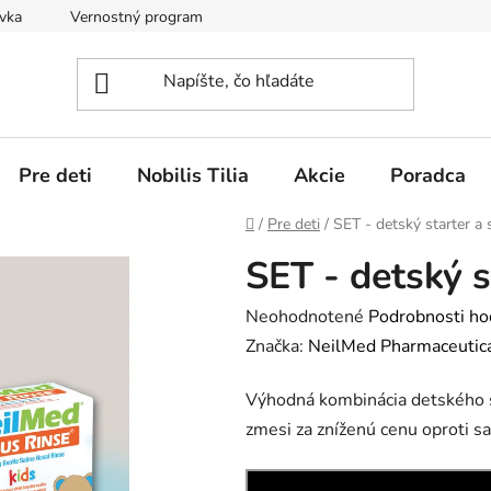
vka
Vernostný program
Obchodné podmienky
Vráten
Pre deti
Nobilis Tilia
Akcie
Poradca
Domov
/
Pre deti
/
SET - detský starter a 
SET - detský s
Priemerné
Neohodnotené
Podrobnosti ho
hodnotenie
Značka:
NeilMed Pharmaceutic
produktu
Výhodná kombinácia detského s
je
zmesi za zníženú cenu oproti 
0,0
z