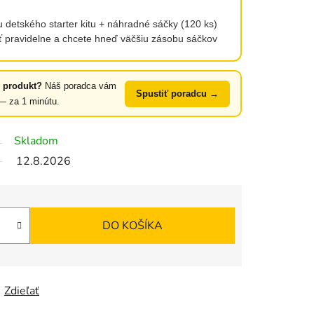
 detského starter kitu + náhradné sáčky (120 ks)
ť pravidelne a chcete hneď väčšiu zásobu sáčkov
ny produkt?
Náš poradca vám
Spustiť poradcu →
 — za 1 minútu.
Skladom
12.8.2026
DO KOŠÍKA
Zdieľať