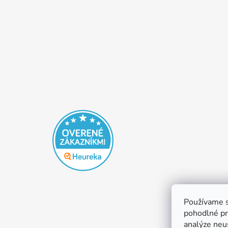
Používame s
pohodlné pr
analýze neus