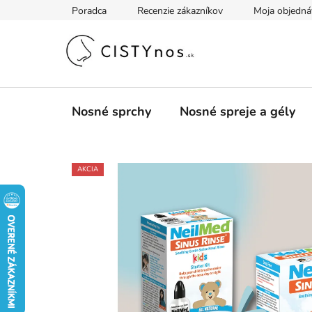
Prejsť
Poradca
Recenzie zákazníkov
Moja objedná
na
obsah
Nosné sprchy
Nosné spreje a gély
AKCIA