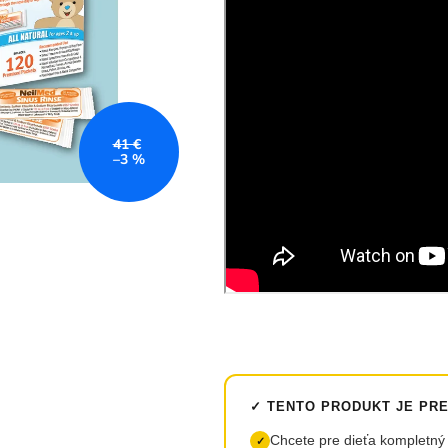
5
hviezdičiek.
41 €
–3 %
✓ TENTO PRODUKT JE PRE 
Chcete pre dieťa kompletný
✓