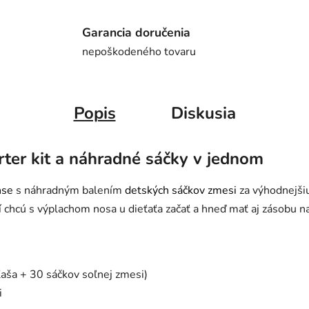
Garancia doručenia
nepoškodeného tovaru
Popis
Diskusia
rter kit a náhradné sáčky v jednom
nse
s náhradným balením
detských sáčkov zmesi
za výhodnejšiu
í chcú s výplachom nosa u dieťaťa začať a hneď mať aj zásobu n
ľaša + 30 sáčkov soľnej zmesi)
i