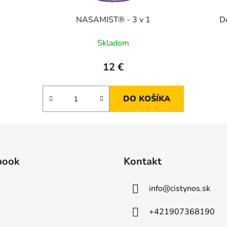
NASAMIST® - 3 v 1
D
Skladom
12 €
DO KOŠÍKA
book
Kontakt
info
@
cistynos.sk
+421907368190