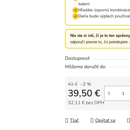
balení
Hľadáte úspornú kombináciu
✓
Dieťa bude výplach používa
✓
Nie ste si istí, či je to ten správ
odporučí presne to, čo potrebujete
Dostupnosť
Môžeme doručiť do:
41 €
–3 %
39,50 €
32,11 € bez DPH
Jednotková cena:
Tlač
Opýtať sa