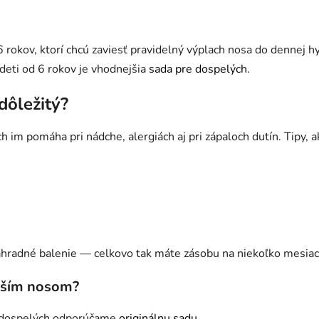
 rokov, ktorí chcú zaviesť pravidelný výplach nosa do dennej h
deti od 6 rokov je vhodnejšia
sada pre dospelých
.
dôležitý?
ch im pomáha pri nádche, alergiách aj pri zápaloch dutín. Tipy,
 náhradné balenie — celkovo tak máte zásobu na niekoľko mesia
enším nosom?
re dospelých odporúčame
originálnu sadu
.