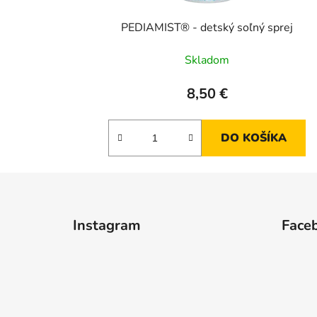
PEDIAMIST® - detský soľný sprej
Skladom
8,50 €
DO KOŠÍKA
Z
á
Instagram
Face
p
ä
t
i
e