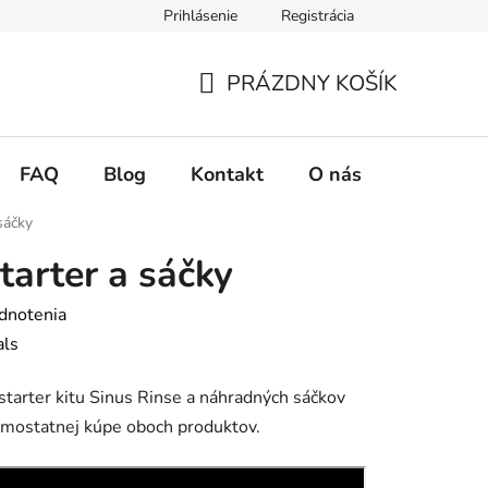
Prihlásenie
Registrácia
ie tovaru
Podmienky ochrany osobných údajov
Zásady použ
PRÁZDNY KOŠÍK
NÁKUPNÝ
KOŠÍK
FAQ
Blog
Kontakt
O nás
sáčky
tarter a sáčky
dnotenia
als
tarter kitu Sinus Rinse a náhradných sáčkov
samostatnej kúpe oboch produktov.