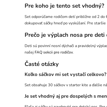
Pre koho je tento set vhodný?
Set odporúčame rodičom detí približne od 2 do 6
dokupovať sáčky hneď po vyskúšaní. Pre staršie 
Prečo je výplach nosa pre deti 
Deti sú povinní nosní dýchači a pravidelný výpla
našej
FAQ sekcii pre rodičov
.
Časté otázky
Koľko sáčkov mi set vystačí celkovo?
Set obsahuje 30 sáčkov v starter kite a ďalšie
Je set vhodný aj pre dospelých s m
Fľaša aj sáčky sú navrhnuté pre detský nos. P