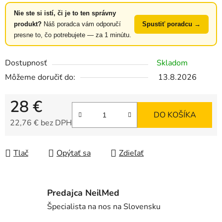
Nie ste si istí, či je to ten správny
produkt?
Náš poradca vám odporučí
Spustiť poradcu →
presne to, čo potrebujete — za 1 minútu.
Dostupnosť
Skladom
Môžeme doručiť do:
13.8.2026
28 €
DO KOŠÍKA
22,76 € bez DPH
Jednotková cena:
Tlač
Opýtať sa
Zdieľať
Predajca NeilMed
Špecialista na nos na Slovensku