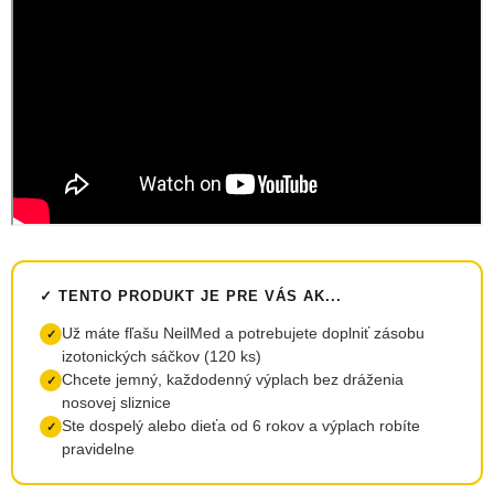
✓ TENTO PRODUKT JE PRE VÁS AK...
Už máte fľašu NeilMed a potrebujete doplniť zásobu
✓
izotonických sáčkov (120 ks)
Chcete jemný, každodenný výplach bez dráženia
✓
nosovej sliznice
Ste dospelý alebo dieťa od 6 rokov a výplach robíte
✓
pravidelne