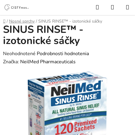
Prejsť
Hľadať
NÁKUP
na
KOŠÍK
obsah
Domov
/
Nosné sprchy
/
SINUS RINSE™ - izotonické sáčky
SINUS RINSE™ -
izotonické sáčky
Priemerné
Neohodnotené
Podrobnosti hodnotenia
hodnotenie
Značka:
NeilMed Pharmaceuticals
produktu
je
0,0
z
5
hviezdičiek.