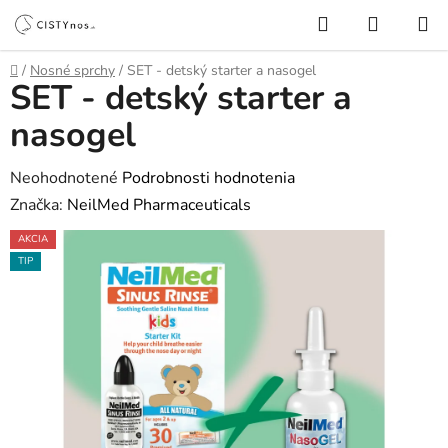
Prejsť
Hľadať
NÁKUP
na
KOŠÍK
obsah
Domov
/
Nosné sprchy
/
SET - detský starter a nasogel
SET - detský starter a
nasogel
Priemerné
Neohodnotené
Podrobnosti hodnotenia
hodnotenie
Značka:
NeilMed Pharmaceuticals
produktu
AKCIA
je
TIP
0,0
z
5
hviezdičiek.