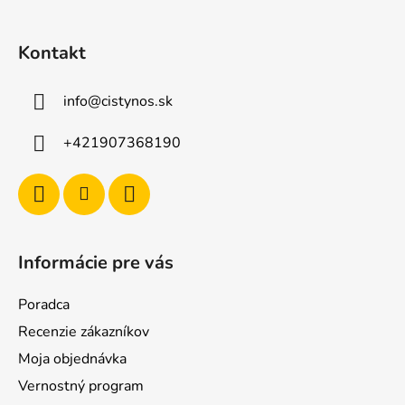
e
Kontakt
info
@
cistynos.sk
+421907368190
Informácie pre vás
Poradca
Recenzie zákazníkov
Moja objednávka
Vernostný program