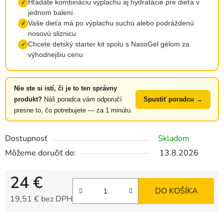
Hľadáte kombináciu výplachu aj hydratácie pre dieťa v
✓
jednom balení
Vaše dieťa má po výplachu suchú alebo podráždenú
✓
nosovú sliznicu
Chcete detský starter kit spolu s NasoGel gélom za
✓
výhodnejšiu cenu
Nie ste si istí, či je to ten správny
produkt?
Náš poradca vám odporučí
Spustiť poradcu →
presne to, čo potrebujete — za 1 minútu.
Dostupnosť
Skladom
Môžeme doručiť do:
13.8.2026
24 €
DO KOŠÍKA
19,51 € bez DPH
Jednotková cena: