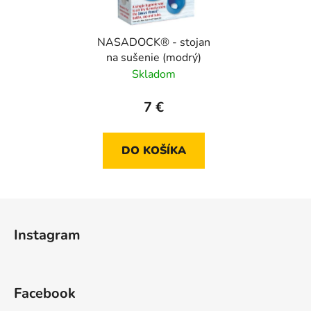
NASADOCK® - stojan
na sušenie (modrý)
Skladom
7 €
DO KOŠÍKA
Z
á
Instagram
p
ä
t
Facebook
i