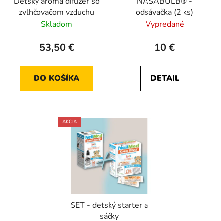
Detský aróma difuzér so
NASABULB® -
zvlhčovačom vzduchu
odsávačka (2 ks)
Skladom
Vypredané
53,50 €
10 €
DO KOŠÍKA
DETAIL
AKCIA
SET - detský starter a
sáčky