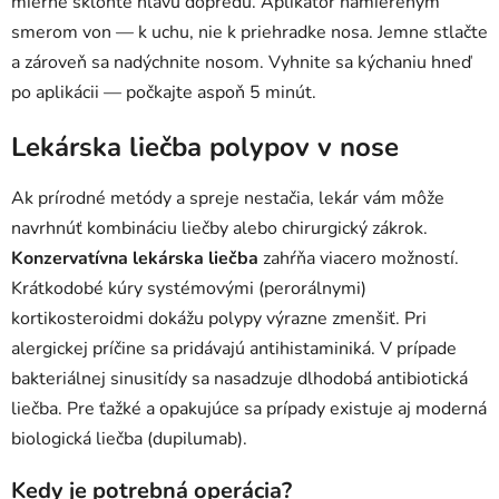
mierne skloňte hlavu dopredu. Aplikátor namiereným
smerom von — k uchu, nie k priehradke nosa. Jemne stlačte
a zároveň sa nadýchnite nosom. Vyhnite sa kýchaniu hneď
po aplikácii — počkajte aspoň 5 minút.
Lekárska liečba polypov v nose
Ak prírodné metódy a spreje nestačia, lekár vám môže
navrhnúť kombináciu liečby alebo chirurgický zákrok.
Konzervatívna lekárska liečba
zahŕňa viacero možností.
Krátkodobé kúry systémovými (perorálnymi)
kortikosteroidmi dokážu polypy výrazne zmenšiť. Pri
alergickej príčine sa pridávajú antihistaminiká. V prípade
bakteriálnej sinusitídy sa nasadzuje dlhodobá antibiotická
liečba. Pre ťažké a opakujúce sa prípady existuje aj moderná
biologická liečba (dupilumab).
Kedy je potrebná operácia?