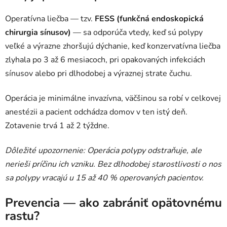
Operatívna liečba — tzv.
FESS (funkčná endoskopická
chirurgia sínusov)
— sa odporúča vtedy, keď sú polypy
veľké a výrazne zhoršujú dýchanie, keď konzervatívna liečba
zlyhala po 3 až 6 mesiacoch, pri opakovaných infekciách
sínusov alebo pri dlhodobej a výraznej strate čuchu.
Operácia je minimálne invazívna, väčšinou sa robí v celkovej
anestézii a pacient odchádza domov v ten istý deň.
Zotavenie trvá 1 až 2 týždne.
Dôležité upozornenie: Operácia polypy odstraňuje, ale
nerieši príčinu ich vzniku. Bez dlhodobej starostlivosti o nos
sa polypy vracajú u 15 až 40 % operovaných pacientov.
Prevencia — ako zabrániť opätovnému
rastu?