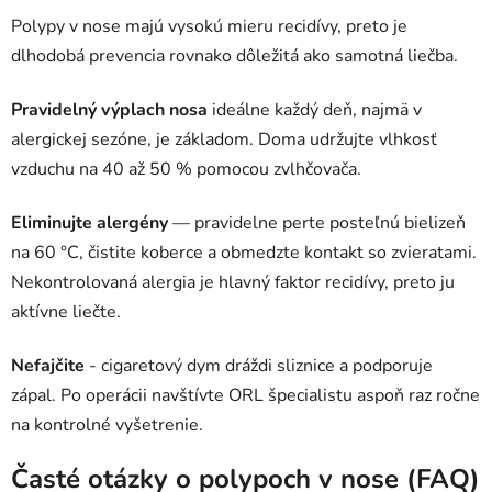
Polypy v nose majú vysokú mieru recidívy, preto je
dlhodobá prevencia rovnako dôležitá ako samotná liečba.
Pravidelný výplach nosa
ideálne každý deň, najmä v
alergickej sezóne, je základom. Doma udržujte vlhkosť
vzduchu na 40 až 50 % pomocou zvlhčovača.
Eliminujte alergény
— pravidelne perte posteľnú bielizeň
na 60 °C, čistite koberce a obmedzte kontakt so zvieratami.
Nekontrolovaná alergia je hlavný faktor recidívy, preto ju
aktívne liečte.
Nefajčite
- cigaretový dym dráždi sliznice a podporuje
zápal. Po operácii navštívte ORL špecialistu aspoň raz ročne
na kontrolné vyšetrenie.
Časté otázky o polypoch v nose (FAQ)