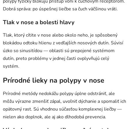
polypy fyzicky blokujú prístup vôní k čuchovým receptorom.
Dobrá správa: po úspešnej liečbe sa čuch väčšinou vráti.
Tlak v nose a bolesti hlavy
Tlak, ktorý cítite v nose alebo okolo neho, je spôsobený
blokádou odtoku hlienu z vedľajších nosových dutín. Súvisí
úzko so sinusitídou — oblasti sú prepojené systémom
dutín, preto problémy v jednej časti ovplyvňujú celý
systém.
Prírodné lieky na polypy v nose
Prírodné metódy nedokážu polypy úplne odstrániť, ale
môžu výrazne zmenšiť zápal, uvoľniť dýchanie a spomaliť ich
opätovný rast. Sú vhodnou súčasťou komplexnej liečby —
nielen ako doplnok, ale aj ako dlhodobá prevencia.