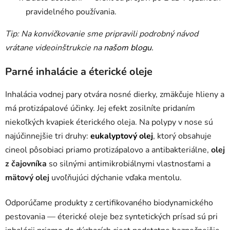
pravidelného používania.
Tip: Na konvičkovanie sme pripravili podrobný návod
vrátane videoinštrukcie na
našom blogu.
Parné inhalácie a éterické oleje
Inhalácia vodnej pary otvára nosné dierky, zmäkčuje hlieny a
má protizápalové účinky. Jej efekt zosilníte pridaním
niekoľkých kvapiek éterického oleja. Na polypy v nose sú
najúčinnejšie tri druhy:
eukalyptový olej
, ktorý obsahuje
cineol pôsobiaci priamo protizápalovo a antibakteriálne,
olej
z čajovníka
so silnými antimikrobiálnymi vlastnosťami a
mätový olej
uvoľňujúci dýchanie vďaka mentolu.
Odporúčame produkty z certifikovaného biodynamického
pestovania — éterické oleje bez syntetických prísad sú pri