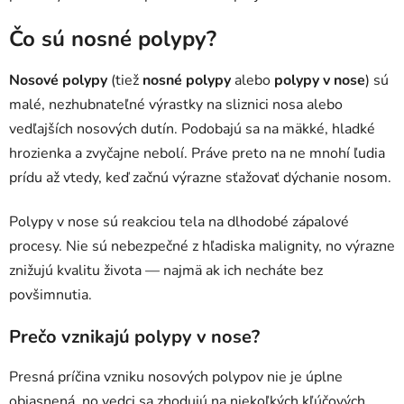
Čo sú nosné polypy?
Nosové polypy
(tiež
nosné polypy
alebo
polypy v nose
) sú
malé, nezhubnateľné výrastky na sliznici nosa alebo
vedľajších nosových dutín. Podobajú sa na mäkké, hladké
hrozienka a zvyčajne nebolí. Práve preto na ne mnohí ľudia
prídu až vtedy, keď začnú výrazne sťažovať dýchanie nosom.
Polypy v nose sú reakciou tela na dlhodobé zápalové
procesy. Nie sú nebezpečné z hľadiska malignity, no výrazne
znižujú kvalitu života — najmä ak ich necháte bez
povšimnutia.
Prečo vznikajú polypy v nose?
Presná príčina vzniku nosových polypov nie je úplne
objasnená, no vedci sa zhodujú na niekoľkých kľúčových