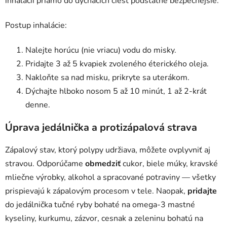
inhalácii priamo do dýchacích ciest podstatne bezpečnejšie.
Postup inhalácie:
Nalejte horúcu (nie vriacu) vodu do misky.
Pridajte 3 až 5 kvapiek zvoleného éterického oleja.
Nakloňte sa nad misku, prikryte sa uterákom.
Dýchajte hlboko nosom 5 až 10 minút, 1 až 2-krát
denne.
Úprava jedálnička a protizápalová strava
Zápalový stav, ktorý polypy udržiava, môžete ovplyvniť aj
stravou. Odporúčame
obmedziť
cukor, biele múky, kravské
mliečne výrobky, alkohol a spracované potraviny — všetky
prispievajú k zápalovým procesom v tele. Naopak,
pridajte
do jedálnička tučné ryby bohaté na omega-3 mastné
kyseliny, kurkumu, zázvor, cesnak a zeleninu bohatú na