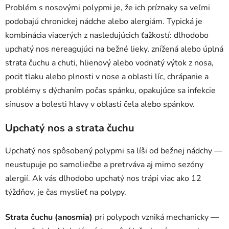
Problém s nosovými polypmi je, že ich príznaky sa veľmi
podobajú chronickej nádche alebo alergiám. Typická je
kombinácia viacerých z nasledujúcich ťažkostí: dlhodobo
upchatý nos nereagujúci na bežné lieky, znížená alebo úplná
strata čuchu a chuti, hlienový alebo vodnatý výtok z nosa,
pocit tlaku alebo plnosti v nose a oblasti líc, chrápanie a
problémy s dýchaním počas spánku, opakujúce sa infekcie
sínusov a bolesti hlavy v oblasti čela alebo spánkov.
Upchatý nos a strata čuchu
Upchatý nos spôsobený polypmi sa líši od bežnej nádchy —
neustupuje po samoliečbe a pretrváva aj mimo sezóny
alergií. Ak vás dlhodobo upchatý nos trápi viac ako 12
týždňov, je čas myslieť na polypy.
Strata čuchu (anosmia)
pri polypoch vzniká mechanicky —