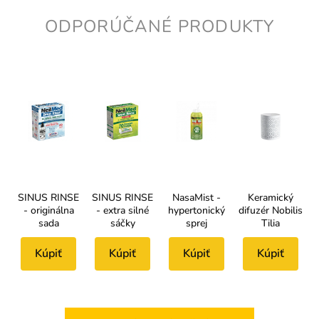
ODPORÚČANÉ PRODUKTY
SINUS RINSE
SINUS RINSE
NasaMist -
Keramický
- originálna
- extra silné
hypertonický
difuzér Nobilis
sada
sáčky
sprej
Tilia
Kúpiť
Kúpiť
Kúpiť
Kúpiť