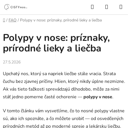
Prejsť
Hľadať
NÁKUP
na
KOŠÍK
obsah
Domov
/
FAQ
/
Polypy v nose: príznaky, prírodné lieky a liečba
Polypy v nose: príznaky,
prírodné lieky a liečba
27.5.2026
Upchatý nos, ktorý sa napriek liečbe stále vracia. Strata
čuchu bez zjavnej príčiny. Hlien, ktorý nikdy úplne nezmizne.
Ak vás tieto ťažkosti sprevádzajú dlhodobo, môže za nimi
stáť jedno pomerne časté ochorenie —
polypy v nose
.
V tomto článku vám vysvetlíme, čo to nosné polypy vlastne
sú, ako ich spoznáte, a čo môžete urobiť — od osvedčených
prírodných metód až po moderné spreje a lekársku liečbu.