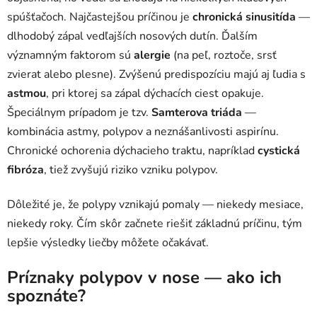
spúšťačoch. Najčastejšou príčinou je
chronická sinusitída
—
dlhodobý zápal vedľajších nosových dutín. Ďalším
významným faktorom sú
alergie
(na peľ, roztoče, srsť
zvierat alebo plesne). Zvýšenú predispozíciu majú aj ľudia s
astmou
, pri ktorej sa zápal dýchacích ciest opakuje.
Špeciálnym prípadom je tzv.
Samterova triáda
—
kombinácia astmy, polypov a neznášanlivosti aspirínu.
Chronické ochorenia dýchacieho traktu, napríklad
cystická
fibróza
, tiež zvyšujú riziko vzniku polypov.
Dôležité je, že polypy vznikajú pomaly — niekedy mesiace,
niekedy roky. Čím skôr začnete riešiť základnú príčinu, tým
lepšie výsledky liečby môžete očakávať.
Príznaky polypov v nose — ako ich
spoznáte?