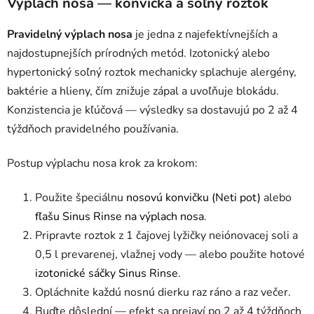
Výplach nosa — konvička a soľný roztok
Pravidelný výplach nosa
je jedna z najefektívnejších a
najdostupnejších prírodných metód. Izotonický alebo
hypertonický soľný roztok mechanicky splachuje alergény,
baktérie a hlieny, čím znižuje zápal a uvoľňuje blokádu.
Konzistencia je kľúčová — výsledky sa dostavujú po 2 až 4
týždňoch pravidelného používania.
Postup výplachu nosa krok za krokom:
Použite špeciálnu
nosovú konvičku (Neti pot)
alebo
fľašu Sinus Rinse na výplach nosa
.
Pripravte roztok z 1 čajovej lyžičky neiónovacej soli a
0,5 l prevarenej, vlažnej vody — alebo použite hotové
izotonické sáčky Sinus Rinse
.
Opláchnite každú nosnú dierku raz ráno a raz večer.
Buďte dôslední — efekt sa prejaví po 2 až 4 týždňoch