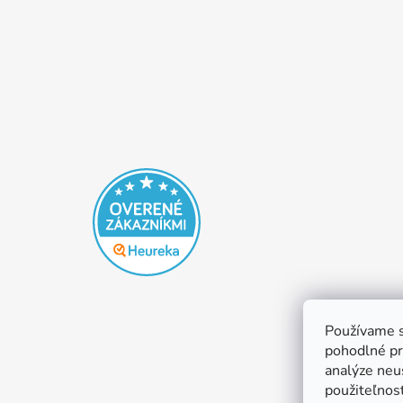
Používame s
pohodlné pr
analýze neus
použiteľnos