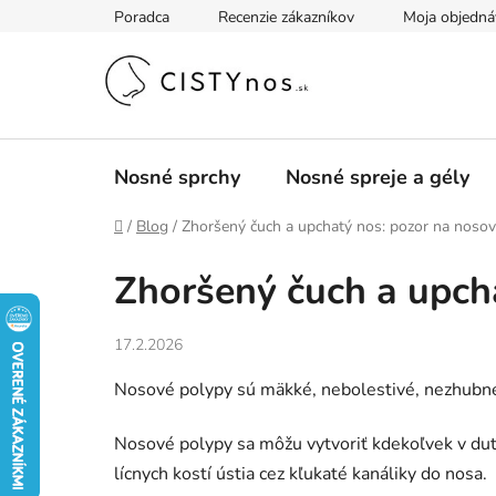
Prejsť
Poradca
Recenzie zákazníkov
Moja objedná
na
obsah
Nosné sprchy
Nosné spreje a gély
Domov
/
Blog
/
Zhoršený čuch a upchatý nos: pozor na noso
Zhoršený čuch a upch
17.2.2026
Nosové polypy sú mäkké, nebolestivé, nezhubné (
Nosové polypy sa môžu vytvoriť kdekoľvek v dutin
lícnych kostí ústia cez kľukaté kanáliky do nosa.