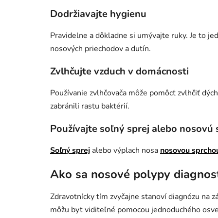
Dodržiavajte hygienu
Pravidelne a dôkladne si umývajte ruky. Je to j
nosových priechodov a dutín.
Zvlhčujte vzduch v domácnosti
Používanie zvlhčovača môže pomôcť zvlhčiť dýchac
zabránili rastu baktérií.
Používajte soľný sprej alebo nosovú
Soľný sprej
alebo výplach nosa
nosovou sprcho
Ako sa nosové polypy diagnost
Zdravotnícky tím zvyčajne stanoví diagnózu na z
môžu byť viditeľné pomocou jednoduchého osve