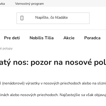
vka
Vernostný program
Obchodné podmienky
Vráten
Pre deti
Nobilis Tilia
Akcie
Poradca
vé polypy
atý nos: pozor na nosové po
nenádorové) výrastky v nosových priechodoch alebo na sliznici
ách alebo nosových priechodoch. Najčastejšie sa však objavujú v