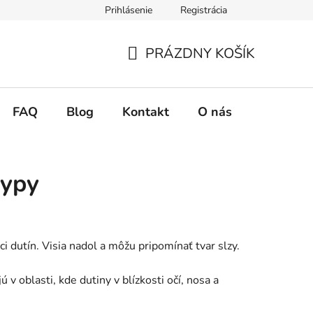
Prihlásenie
Registrácia
ie tovaru
Podmienky ochrany osobných údajov
Zásady použ
PRÁZDNY KOŠÍK
NÁKUPNÝ
KOŠÍK
FAQ
Blog
Kontakt
O nás
lypy
 dutín. Visia nadol a môžu pripomínať tvar slzy.
 oblasti, kde dutiny v blízkosti očí, nosa a