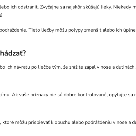
lebo ich odstrániť. Zvyčajne sa najskôr skúšajú lieky. Niekedy
ú.
podráždenie. Tieto liečby môžu polypy zmenšiť alebo ich úplne 
hádzať?
bo ich návratu po liečbe tým, že znížite zápal v nose a dutinách
ímu. Ak vaše príznaky nie sú dobre kontrolované, opýtajte sa n
k, ktoré môžu prispievať k opuchu alebo podráždeniu v nose a d