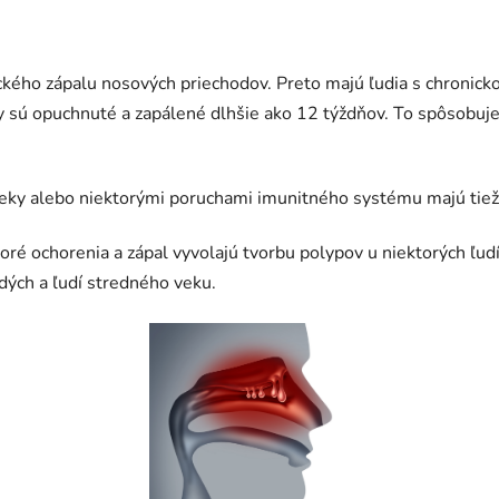
kého zápalu nosových priechodov. Preto majú ľudia s chronicko
y sú opuchnuté a zapálené dlhšie ako 12 týždňov. To spôsobuje,
lieky alebo niektorými poruchami imunitného systému majú tiež 
ré ochorenia a zápal vyvolajú tvorbu polypov u niektorých ľudí
dých a ľudí stredného veku.