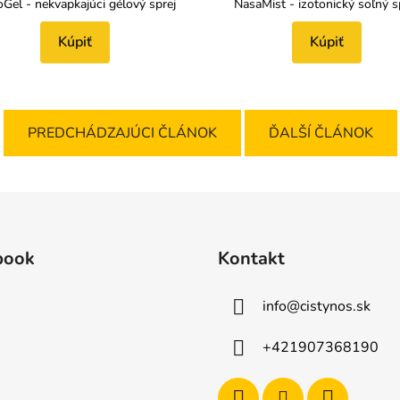
Gel - nekvapkajúci gélový sprej
NasaMist - izotonický soľný s
Kúpiť
Kúpiť
PREDCHÁDZAJÚCI ČLÁNOK
ĎALŠÍ ČLÁNOK
book
Kontakt
info
@
cistynos.sk
+421907368190