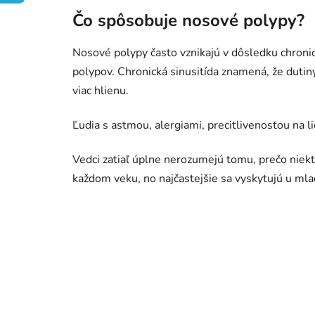
Čo spôsobuje nosové polypy?
Nosové polypy často vznikajú v dôsledku chronic
polypov. Chronická sinusitída znamená, že dutin
viac hlienu.
Ľudia s astmou, alergiami, precitlivenosťou na 
Vedci zatiaľ úplne nerozumejú tomu, prečo niekto
každom veku, no najčastejšie sa vyskytujú u mla