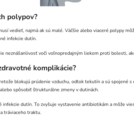
ch polypov?
usí vedieť, najmä ak sú malé. Väčšie alebo viaceré polypy mô
né infekcie dutín.
nie neznášanlivosť voči voľnopredajným liekom proti bolesti, a
zdravotné komplikácie?
tože blokujú prúdenie vzduchu, odtok tekutín a sú spojené s
 alebo spôsobiť štrukturálne zmeny v dutinách.
nfekcie dutín. To zvyšuje vystavenie antibiotikám a môže vies
ia tráviaceho traktu.