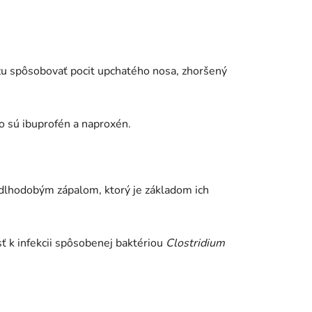
žu spôsobovať pocit upchatého nosa, zhoršený
ko sú ibuprofén a naproxén.
 dlhodobým zápalom, ktorý je základom ich
ť k infekcii spôsobenej baktériou
Clostridium