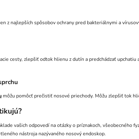
eden z najlepších spôsobov ochrany pred bakteriálnymi a víruso
ie cesty, zlepšiť odtok hlienu z dutín a predchádzať upchatiu a
 sprchu
u
môžu pomôcť prečistiť nosové priechody. Môžu zlepšiť tok hlie
ikujú?
áklade vašich odpovedí na otázky o príznakoch, všeobecného fy
tleného nástroja nazývaného nosový endoskop.