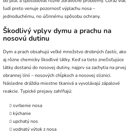
do pľúc a spôsobovať rôzne zdravotné problémy. Čoraz viac
ľudí preto venuje pozornosť výplachu nosa –
jednoduchému, no účinnému spôsobu ochrany.
Škodlivý vplyv dymu a prachu na
nosovú dutinu
Dym a prach obsahujú veľké množstvo drobných častíc, ako
aj rôzne chemicky škodlivé látky. Keď sa tieto znečisťujúce
látky dostanú do nosovej dutiny, najprv sa zachytia na prvej
obrannej línii – nosových chĺpkoch a nosovej sliznici.
Následne dráždia miestne tkanivá a vyvolávajú zápalové
reakcie. Typické prejavy zahŕňajú:
svrbenie nosa
kýchanie
upchatý nos
vodnatý výtok z nosa