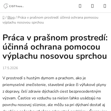
Prejsť
Hľadať
NÁKUP
na
KOŠÍK
obsah
Domov
/
Blog
/
Práca v prašnom prostredí: účinná ochrana pomocou
výplachu nosovou sprchou
Práca v prašnom prostredí:
účinná ochrana pomocou
výplachu nosovou sprchou
17.5.2026
V prostredí s hustým dymom a prachom, ako je
priemyselné znečistenie, stavebné práce či výfukové plyny
z dopravy, čelí zdravie dýchacích ciest bezprecedentným
výzvam. Častice vo vzduchu sa nielen ľahko usádzajú na
povrchu nosovej sliznice, ale môžu sa pri dýchaní dostať aj