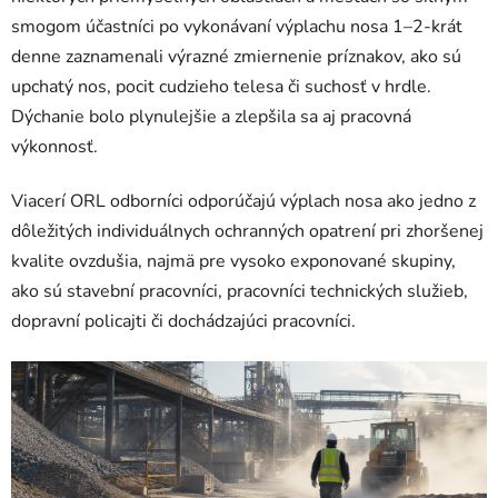
smogom účastníci po vykonávaní výplachu nosa 1–2-krát
denne zaznamenali výrazné zmiernenie príznakov, ako sú
upchatý nos, pocit cudzieho telesa či suchosť v hrdle.
Dýchanie bolo plynulejšie a zlepšila sa aj pracovná
výkonnosť.
Viacerí ORL odborníci odporúčajú výplach nosa ako jedno z
dôležitých individuálnych ochranných opatrení pri zhoršenej
kvalite ovzdušia, najmä pre vysoko exponované skupiny,
ako sú stavební pracovníci, pracovníci technických služieb,
dopravní policajti či dochádzajúci pracovníci.