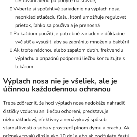
cestovaní alebo po pobyte na stavbe)
Vyberte si spoľahlivé zariadenie na výplach nosa,
napríklad stláčaciu fľašu, ktorá umožňuje regulovať
prietok, ľahko sa používa a je prenosná
Po každom použití je potrebné zariadenie dôkladne
vyčistiť a vysušiť, aby sa zabránilo množeniu baktérií
Ak trpíte nádchou alebo zápalom dutín, frekvenciu
výplachu a prípadnú podpornú liečbu konzultujte s
lekárom
Výplach nosa nie je všeliek, ale je
účinnou každodennou ochranou
Treba zdôrazniť, že hoci výplach nosa nedokáže nahradiť
čističky vzduchu ani liečbu ochorení, predstavuje
nízkonákladový, efektívny a nenávykový spôsob
starostlivosti o seba v prostredí plnom dymu a prachu. Ak
príznaky trvajú dlhšie ako 10 dní alebo ak pociťujete častú