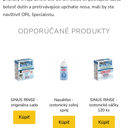
bolesť dutín a pretrvávajúce upchatie nosa, mali by ste
navštíviť ORL špecialistu.
ODPORÚČANÉ PRODUKTY
SINUS RINSE -
NasaMist -
SINUS RINSE -
originálna sada
izotonický soľný
izotonické sáčky
sprej
120 ks
Kúpiť
Kúpiť
Kúpiť