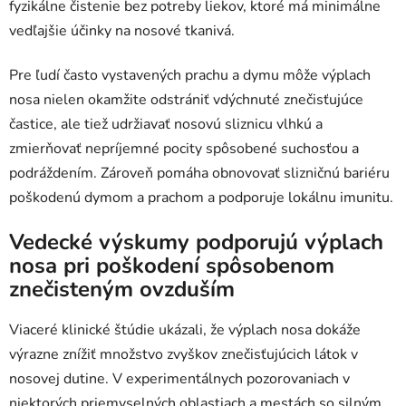
fyzikálne čistenie bez potreby liekov, ktoré má minimálne
vedľajšie účinky na nosové tkanivá.
Pre ľudí často vystavených prachu a dymu môže výplach
nosa nielen okamžite odstrániť vdýchnuté znečisťujúce
častice, ale tiež udržiavať nosovú sliznicu vlhkú a
zmierňovať nepríjemné pocity spôsobené suchosťou a
podráždením. Zároveň pomáha obnovovať slizničnú bariéru
poškodenú dymom a prachom a podporuje lokálnu imunitu.
Vedecké výskumy podporujú výplach
nosa pri poškodení spôsobenom
znečisteným ovzduším
Viaceré klinické štúdie ukázali, že výplach nosa dokáže
výrazne znížiť množstvo zvyškov znečisťujúcich látok v
nosovej dutine. V experimentálnych pozorovaniach v
niektorých priemyselných oblastiach a mestách so silným