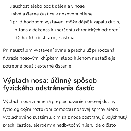
suchosť alebo pocit pálenia v nose
sivé a čierne častice v nosovom hliene
pri dlhodobom vystavení môže dôjsť k zápalu dutín,
hltana a dokonca k zhoršeniu chronických ochorení
dýchacích ciest, ako je astma
Pri neustálom vystavení dymu a prachu už prirodzená
filtrácia nosovými chĺpkami alebo hlienom nestačí a je
potrebné použiť externé čistenie.
Výplach nosa: účinný spôsob
fyzického odstránenia častíc
Výplach nosa znamená preplachovanie nosovej dutiny
fyziologickým roztokom pomocou nosovej sprchy alebo
výplachového systému, čím sa z nosa odstraňujú vdýchnutý
prach, častice, alergény a nadbytočný hlien. Ide o čisto