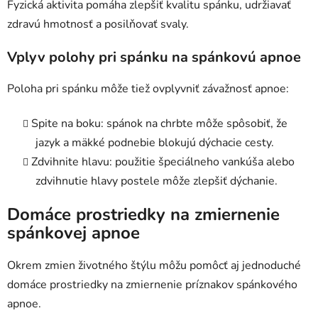
Fyzická aktivita pomáha zlepšiť kvalitu spánku, udržiavať
zdravú hmotnosť a posilňovať svaly.
Vplyv polohy pri spánku na spánkovú apnoe
Poloha pri spánku môže tiež ovplyvniť závažnosť apnoe:
Spite na boku: spánok na chrbte môže spôsobiť, že
jazyk a mäkké podnebie blokujú dýchacie cesty.
Zdvihnite hlavu: použitie špeciálneho vankúša alebo
zdvihnutie hlavy postele môže zlepšiť dýchanie.
Domáce prostriedky na zmiernenie
spánkovej apnoe
Okrem zmien životného štýlu môžu pomôcť aj jednoduché
domáce prostriedky na zmiernenie príznakov spánkového
apnoe.