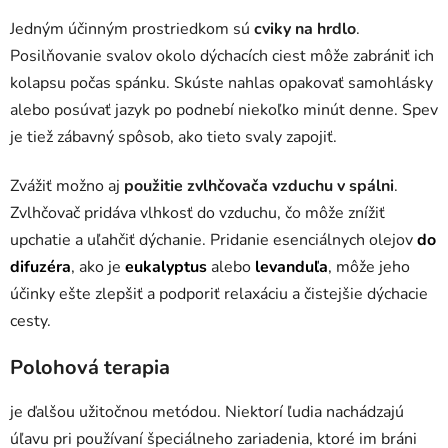
Jedným účinným prostriedkom sú
cviky na hrdlo
.
Posilňovanie svalov okolo dýchacích ciest môže zabrániť ich
kolapsu počas spánku. Skúste nahlas opakovať samohlásky
alebo posúvať jazyk po podnebí niekoľko minút denne. Spev
je tiež zábavný spôsob, ako tieto svaly zapojiť.
Zvážiť možno aj
použitie zvlhčovača vzduchu v spálni
.
Zvlhčovač pridáva vlhkosť do vzduchu, čo môže znížiť
upchatie a uľahčiť dýchanie. Pridanie esenciálnych olejov
do
difuzéra
, ako je
eukalyptus
alebo
levanduľa
, môže jeho
účinky ešte zlepšiť a podporiť relaxáciu a čistejšie dýchacie
cesty.
Polohová terapia
je ďalšou užitočnou metódou. Niektorí ľudia nachádzajú
úľavu pri používaní špeciálneho zariadenia, ktoré im bráni