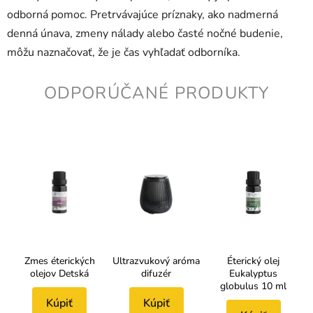
odborná pomoc. Pretrvávajúce príznaky, ako nadmerná
denná únava, zmeny nálady alebo časté nočné budenie,
môžu naznačovať, že je čas vyhľadať odborníka.
ODPORÚČANÉ PRODUKTY
Zmes éterických
Ultrazvukový aróma
Éterický olej
olejov Detská
difuzér
Eukalyptus
globulus 10 ml
Kúpiť
Kúpiť