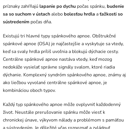
príznaky zahŕňajú
lapanie po dychu
počas spánku,
budenie
sa so suchom v ústach
alebo
bolesťou hrdla
a
ťažkosti so
sústredením
počas dňa.
Existujú tri hlavné typy spánkového apnoe. Obštrukčné
spánkové apnoe (OSA) je najčastejšie a vyskytuje sa vtedy,
keď sa svaly hrdla príliš uvoľnia a blokujú dýchacie cesty.
Centrálne spánkové apnoe nastáva vtedy, keď mozog
nedokáže vysielať správne signály svalom, ktoré riadia
dýchanie. Komplexný syndróm spánkového apnoe, známy aj
ako liečbou vyvolané centrálne spánkové apnoe, je
kombináciou oboch typov.
Každý typ spánkového apnoe môže ovplyvniť každodenný
život. Neustále prerušovanie spánku môže viesť k
chronickej únave, výkyvom nálady a problémom s pamäťou
a sústredením. Je dôležité včas rozpoznať a zvládnuť