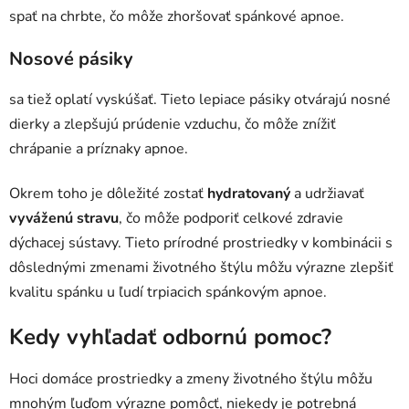
spať na chrbte, čo môže zhoršovať spánkové apnoe.
Nosové pásiky
sa tiež oplatí vyskúšať. Tieto lepiace pásiky otvárajú nosné
dierky a zlepšujú prúdenie vzduchu, čo môže znížiť
chrápanie a príznaky apnoe.
Okrem toho je dôležité zostať
hydratovaný
a udržiavať
vyváženú stravu
, čo môže podporiť celkové zdravie
dýchacej sústavy. Tieto prírodné prostriedky v kombinácii s
dôslednými zmenami životného štýlu môžu výrazne zlepšiť
kvalitu spánku u ľudí trpiacich spánkovým apnoe.
Kedy vyhľadať odbornú pomoc?
Hoci domáce prostriedky a zmeny životného štýlu môžu
mnohým ľuďom výrazne pomôcť, niekedy je potrebná