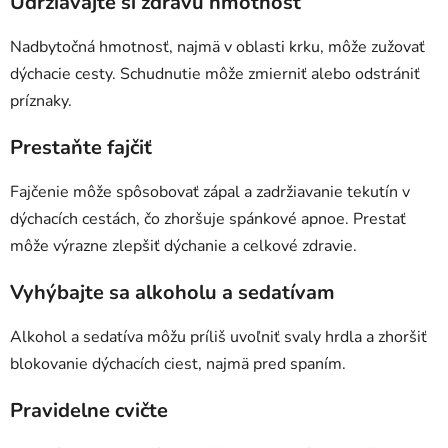
Udržiavajte si zdravú hmotnosť
Nadbytočná hmotnosť, najmä v oblasti krku, môže zužovať
dýchacie cesty. Schudnutie môže zmierniť alebo odstrániť
príznaky.
Prestaňte fajčiť
Fajčenie môže spôsobovať zápal a zadržiavanie tekutín v
dýchacích cestách, čo zhoršuje spánkové apnoe. Prestať
môže výrazne zlepšiť dýchanie a celkové zdravie.
Vyhýbajte sa alkoholu a sedatívam
Alkohol a sedatíva môžu príliš uvoľniť svaly hrdla a zhoršiť
blokovanie dýchacích ciest, najmä pred spaním.
Pravidelne cvičte