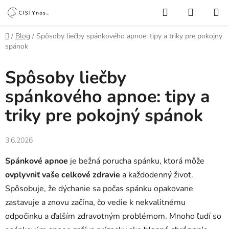
Prejsť
Hľadať
NÁKUP
na
KOŠÍK
obsah
Domov
/
Blog
/
Spôsoby liečby spánkového apnoe: tipy a triky pre pokojný
spánok
Spôsoby liečby
spánkového apnoe: tipy a
triky pre pokojný spánok
3.6.2026
Spánkové apnoe
je bežná porucha spánku, ktorá môže
ovplyvniť vaše celkové zdravie
a každodenný život.
Spôsobuje, že dýchanie sa počas spánku opakovane
zastavuje a znovu začína, čo vedie k nekvalitnému
odpočinku a ďalším zdravotným problémom. Mnoho ľudí so