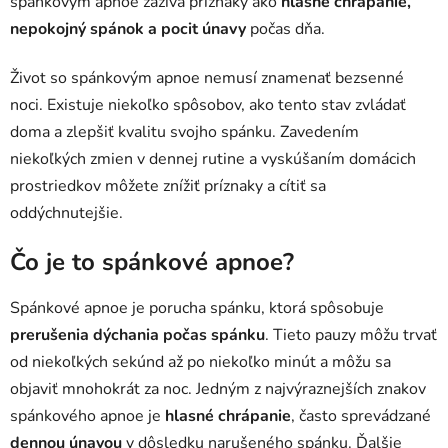
spánkovým apnoe zažíva príznaky ako
hlasné chrápanie,
nepokojný spánok a pocit únavy
počas dňa.
Život so spánkovým apnoe nemusí znamenať bezsenné
noci. Existuje niekoľko spôsobov, ako tento stav zvládať
doma a zlepšiť kvalitu svojho spánku. Zavedením
niekoľkých zmien v dennej rutine a vyskúšaním domácich
prostriedkov môžete znížiť príznaky a cítiť sa
oddýchnutejšie.
Čo je to spánkové apnoe?
Spánkové apnoe je porucha spánku, ktorá spôsobuje
prerušenia dýchania počas spánku
. Tieto pauzy môžu trvať
od niekoľkých sekúnd až po niekoľko minút a môžu sa
objaviť mnohokrát za noc. Jedným z najvýraznejších znakov
spánkového apnoe je
hlasné chrápanie
, často sprevádzané
dennou únavou
v dôsledku narušeného spánku. Ďalšie